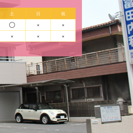
土
日
祝
◯
×
×
×
×
×