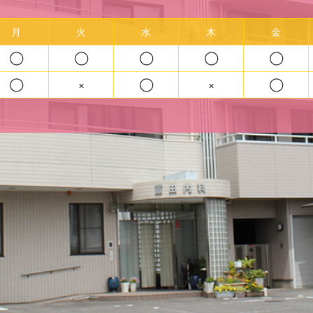
月
火
水
木
金
◯
◯
◯
◯
◯
◯
×
◯
×
◯