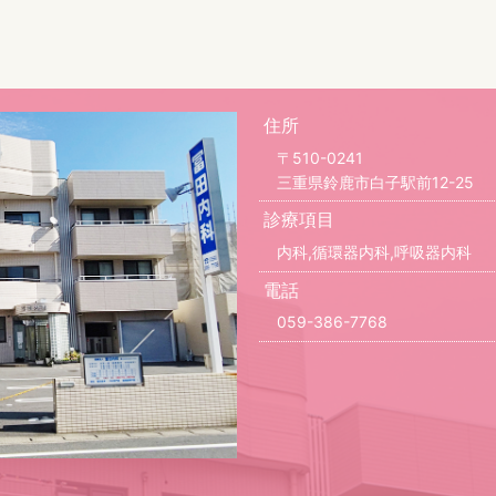
住所
〒510-0241
三重県鈴鹿市白子駅前12-25
診療項目
内科,循環器内科,呼吸器内科
電話
059-386-7768