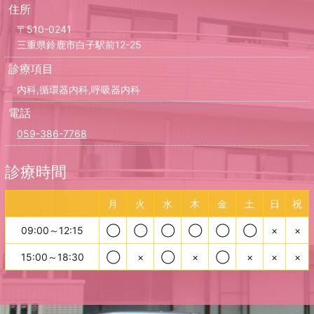
住所
〒510-0241
三重県鈴鹿市白子駅前12-25
診療項目
内科,循環器内科,呼吸器内科
電話
059-386-7768
診療時間
月
火
水
木
金
土
日
祝
09:00～12:15
◯
◯
◯
◯
◯
◯
×
×
15:00～18:30
◯
×
◯
×
◯
×
×
×